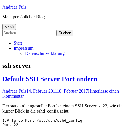
Springe
Andreas Puls
zum
Mein persönlicher Blog
Inhalt
Primäres
Menü
Suchen
Menü
nach:
Start
Impressum
Datenschutzerklärung
Schlagwort:
ssh server
Default SSH Server Port ändern
Autor
Veröffentlicht
Andreas Puls
14. Februar 2011
18. Februar 2017
Hinterlasse einen
zu
am
Kommentar
Default
Der standard eingestellte Port bei einem SSH Server ist 22, wie ein
SSH
kurzer Blick in die sshd_config zeigt:
Server
Port
$:# fgrep Port /etc/ssh/sshd_config

ändern
Port 22