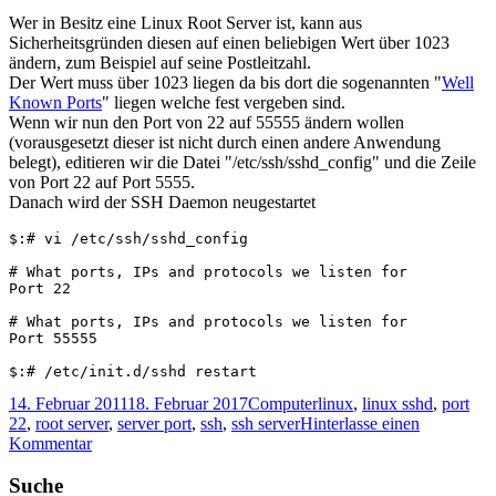
Wer in Besitz eine Linux Root Server ist, kann aus
Sicherheitsgründen diesen auf einen beliebigen Wert über 1023
ändern, zum Beispiel auf seine Postleitzahl.
Der Wert muss über 1023 liegen da bis dort die sogenannten "
Well
Known Ports
" liegen welche fest vergeben sind.
Wenn wir nun den Port von 22 auf 55555 ändern wollen
(vorausgesetzt dieser ist nicht durch einen andere Anwendung
belegt), editieren wir die Datei "/etc/ssh/sshd_config" und die Zeile
von Port 22 auf Port 5555.
Danach wird der SSH Daemon neugestartet
$:# vi /etc/ssh/sshd_config

# What ports, IPs and protocols we listen for

Port 22

# What ports, IPs and protocols we listen for

Port 55555

$:# /etc/init.d/sshd restart
Veröffentlicht
Kategorien
Schlagwörter
14. Februar 2011
18. Februar 2017
Computer
linux
,
linux sshd
,
port
am
22
,
root server
,
server port
,
ssh
,
ssh server
Hinterlasse einen
zu
Kommentar
Default
SSH
Haupt-
Suche